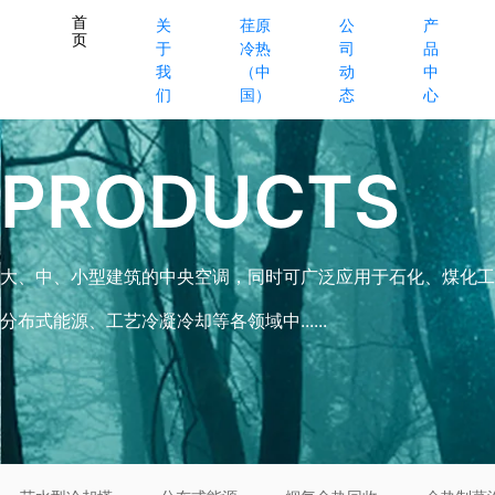
首
关
荏原
公
产
页
于
冷热
司
品
我
（中
动
中
们
国）
态
心
PRODUCTS
大、中、小型建筑的中央空调，同时可广泛应用于石化、煤化工
分布式能源、工艺冷凝冷却等各领域中......