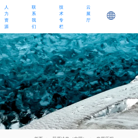
人
联
技
云
力
系
术
展
资
我
专
厅
源
们
栏
..