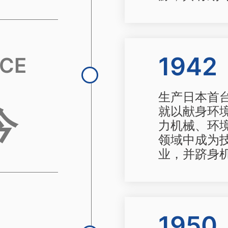
1942
CE
生产日本首
今
就以献身环
力机械、环
领域中成为
业，并跻身机
1950