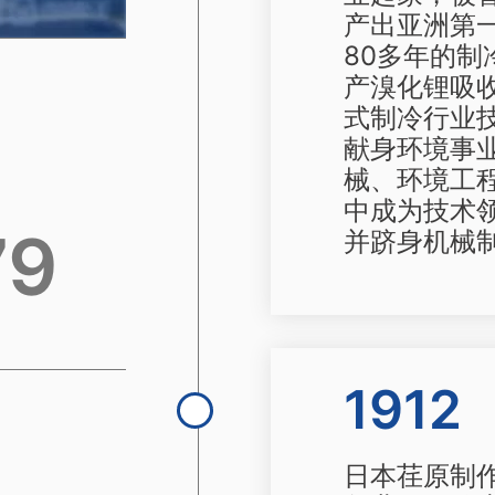
产出亚洲第
80多年的制
产溴化锂吸
式制冷行业
献身环境事
械、环境工
中成为技术
79
并跻身机械制
1912
日本荏原制作