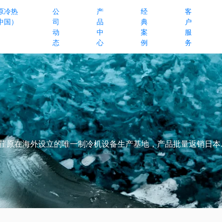
原冷热
公
产
经
客
中国）
司
品
典
户
动
中
案
服
态
心
例
务
原在海外设立的唯一制冷机设备生产基地，产品批量返销日本....