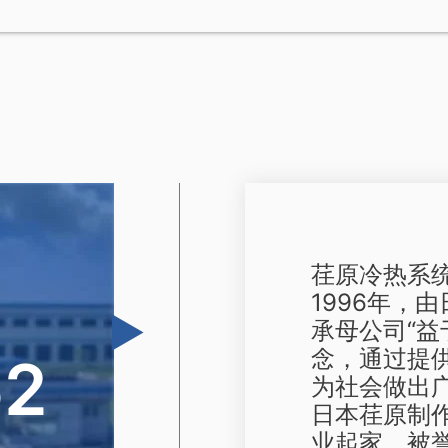
荏原冷热系
1996年，
承母公司“益
念，通过提
62
为社会做出
日本荏原制作
业起家，被誉