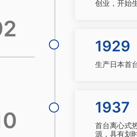
创业，开始
92
1929
生产日本首
1937
10
首台离心式
源，具有划