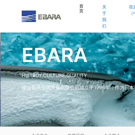
首
关
荏
页
于
（
我
们
EBARA
HISTROY.CULTURE.QUALITY
烟台荏原空调设备有限公司成立于1996年，作为日本荏