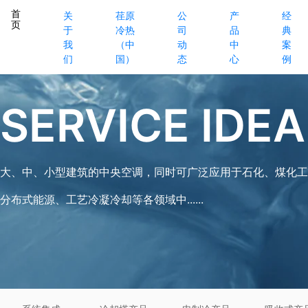
首
关
荏原
公
产
经
页
于
冷热
司
品
典
我
（中
动
中
案
们
国）
态
心
例
SERVICE IDEA
大、中、小型建筑的中央空调，同时可广泛应用于石化、煤化工
分布式能源、工艺冷凝冷却等各领域中......