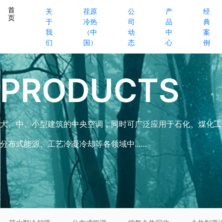
首
关
荏原
公
产
经
页
于
冷热
司
品
典
我
（中
动
中
案
们
国）
态
心
例
PRODUCTS
大、中、小型建筑的中央空调，同时可广泛应用于石化、煤化工
分布式能源、工艺冷凝冷却等各领域中......