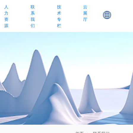
人
联
技
云
力
系
术
展
资
我
专
厅
源
们
栏