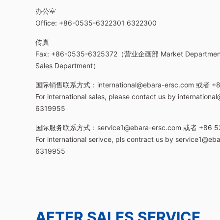
办公室
Office: +86-0535-6322301 6322300
传真
Fax: +86-0535-6325372（营业企画部 Market Departm
Sales Department）
国际销售联系方式：international@ebara-ersc.com 或者 +8
For international sales, please contact us by internatio
6319955
国际服务联系方式：service1@ebara-ersc.com 或者 +86 53
For international serivce, pls contract us by service1@e
6319955
AFTER SALES SERVICE