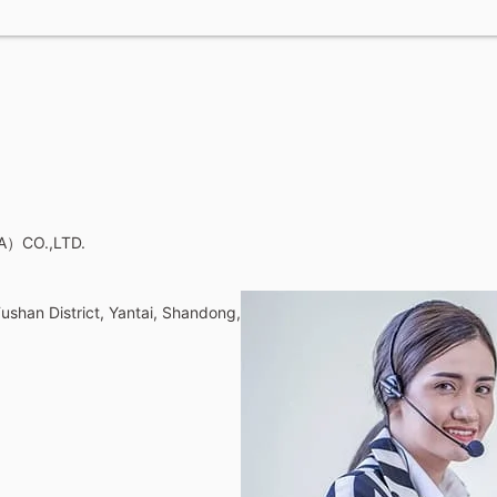
A）CO.,LTD.
shan District, Yantai, Shandong,