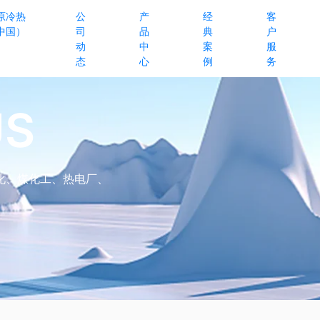
原冷热
公
产
经
客
中国）
司
品
典
户
动
中
案
服
态
心
例
务
US
化、煤化工、热电厂、