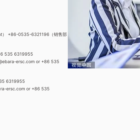
ent） +86-0535-6321196（销售部
6 535 6319955
nal@ebara-ersc.com or +86 535
5 6319955
bara-ersc.com or +86 535