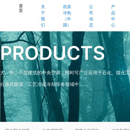
首
关
荏原
公
产
页
于
冷热
司
品
我
（中
动
中
们
国）
态
心
PRODUCTS
大、中、小型建筑的中央空调，同时可广泛应用于石化、煤化工
分布式能源、工艺冷凝冷却等各领域中......