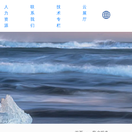
人
联
技
云
力
系
术
展
资
我
专
厅
源
们
栏