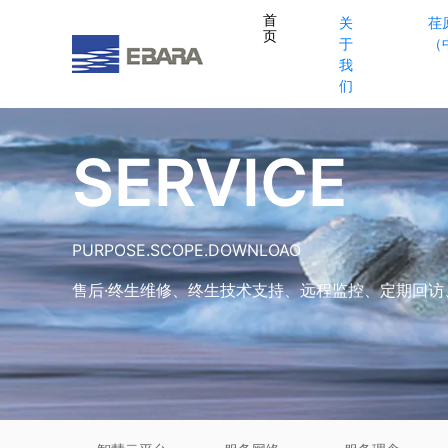
首
关
荏
页
于
（
我
们
SERVICE
PURPOSE.SCOPE.DOWNLOAO
售后·终生维修、终生技术支持、远程监控、定期回访、24小时