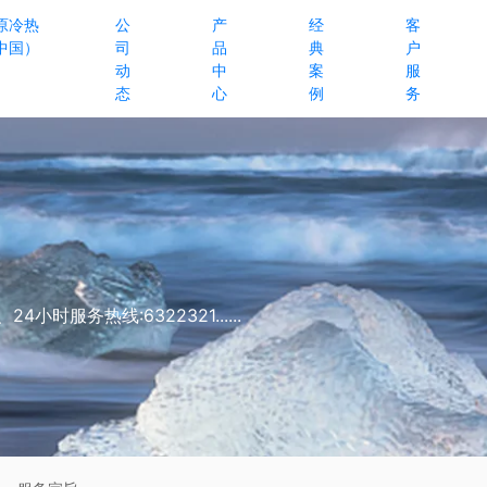
原冷热
公
产
经
客
中国）
司
品
典
户
动
中
案
服
态
心
例
务
服务热线:6322321......