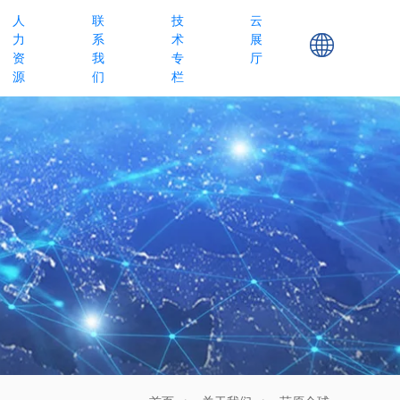
人
联
技
云
力
系
术
展
资
我
专
厅
源
们
栏