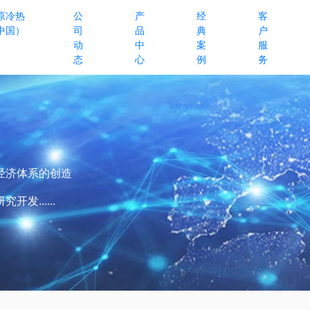
原冷热
公
产
经
客
中国）
司
品
典
户
动
中
案
服
态
心
例
务
经济体系的创造
......