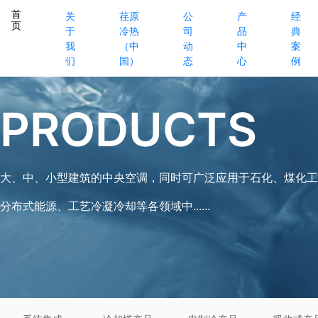
首
关
荏原
公
产
经
页
于
冷热
司
品
典
我
（中
动
中
案
们
国）
态
心
例
PRODUCTS
大、中、小型建筑的中央空调，同时可广泛应用于石化、煤化工
分布式能源、工艺冷凝冷却等各领域中......