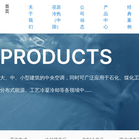
首
关
荏原
公
产
经
页
于
冷热
司
品
典
我
（中
动
中
案
们
国）
态
心
例
PRODUCTS
大、中、小型建筑的中央空调，同时可广泛应用于石化、煤化工
分布式能源、工艺冷凝冷却等各领域中......