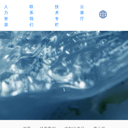
人
联
技
云
力
系
术
展
资
我
专
厅
源
们
栏