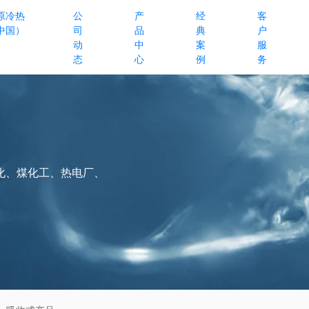
原冷热
公
产
经
客
中国）
司
品
典
户
动
中
案
服
态
心
例
务
化、煤化工、热电厂、