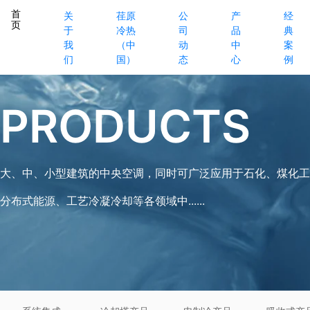
首
关
荏原
公
产
经
页
于
冷热
司
品
典
我
（中
动
中
案
们
国）
态
心
例
PRODUCTS
大、中、小型建筑的中央空调，同时可广泛应用于石化、煤化工
分布式能源、工艺冷凝冷却等各领域中......