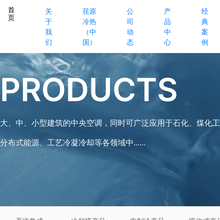
首
关
荏原
公
产
经
页
于
冷热
司
品
典
我
（中
动
中
案
们
国）
态
心
例
PRODUCTS
大、中、小型建筑的中央空调，同时可广泛应用于石化、煤化工
分布式能源、工艺冷凝冷却等各领域中......