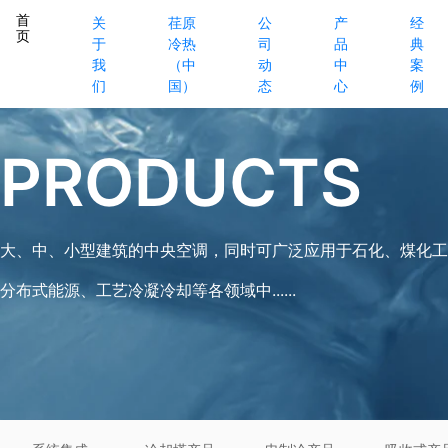
首
关
荏原
公
产
经
页
于
冷热
司
品
典
我
（中
动
中
案
们
国）
态
心
例
PRODUCTS
大、中、小型建筑的中央空调，同时可广泛应用于石化、煤化工
分布式能源、工艺冷凝冷却等各领域中......