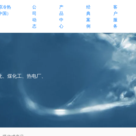
原冷热
公
产
经
客
中国）
司
品
典
户
动
中
案
服
态
心
例
务
化、煤化工、热电厂、