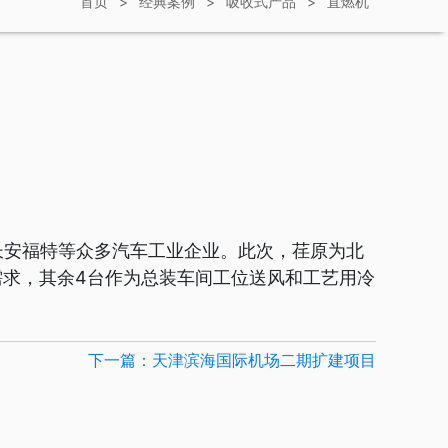
首页
>
经典案例
>
吸收式产品
>
直燃机
长安福特等众多汽车工业企业。此次，荏原为北
需求，其余4台作为总装车间工位送风和工艺用冷
下一篇：天津滨海国际机场二期扩建项目