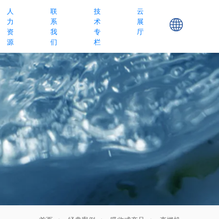
人
联
技
云
力
系
术
展
资
我
专
厅
源
们
栏