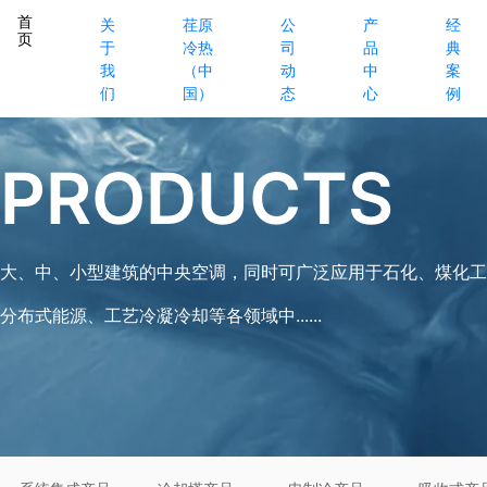
首
关
荏原
公
产
经
页
于
冷热
司
品
典
我
（中
动
中
案
们
国）
态
心
例
PRODUCTS
大、中、小型建筑的中央空调，同时可广泛应用于石化、煤化工
分布式能源、工艺冷凝冷却等各领域中......