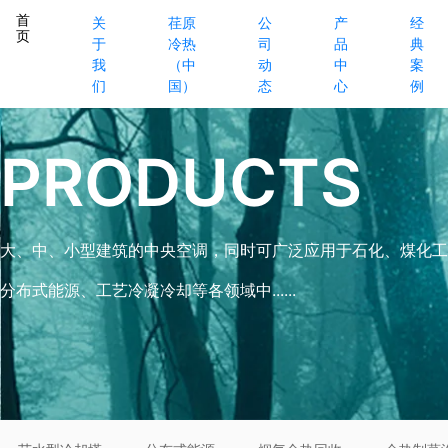
首
关
荏原
公
产
经
页
于
冷热
司
品
典
我
（中
动
中
案
们
国）
态
心
例
PRODUCTS
大、中、小型建筑的中央空调，同时可广泛应用于石化、煤化工
分布式能源、工艺冷凝冷却等各领域中......