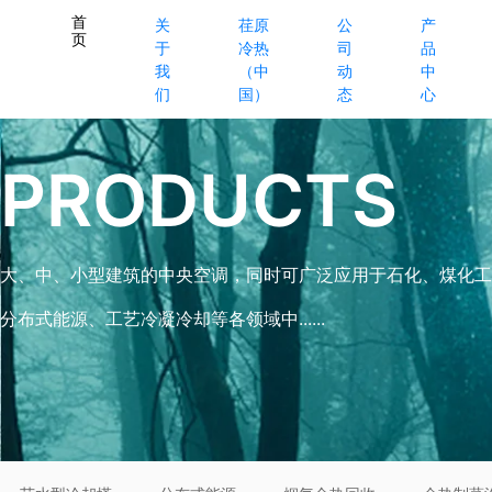
首
关
荏原
公
产
页
于
冷热
司
品
我
（中
动
中
们
国）
态
心
PRODUCTS
大、中、小型建筑的中央空调，同时可广泛应用于石化、煤化工
分布式能源、工艺冷凝冷却等各领域中......