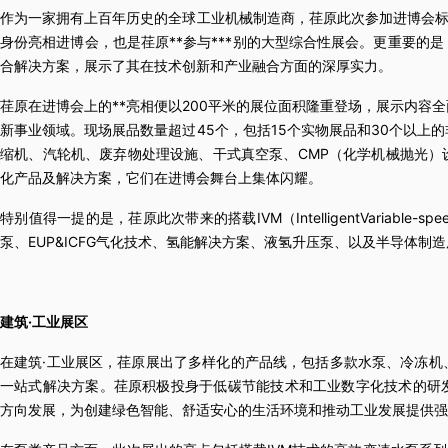
作为一家拥有上百年历史的全球工业机械制造商，荏原此次参加进博会标志
身份亮相进博会，也是荏原**参与***别的大型综合性展会。更重要的
合解决方案，展示了其在技术创新和产业融合方面的深厚实力。
荏原在进博会上的**亮相便以200平米的展位面积隆重登场，展示内容
新事业领域。现场展品数量超过45个，包括15个实物展品和30个以上
缩机、汽轮机、废弃物处理设施、干式真空泵、CMP（化学机械抛光）
化产品及解决方案，它们在进博会舞台上集体闪耀。
特别值得一提的是，荏原此次带来的搭载IVM（IntelligentVariable
泵、EUP&ICFG气化技术、氢能解决方案、液氢升压泵、以及半导体制
建筑·工业展区
在建筑·工业展区，荏原展出了多样化的产品线，包括多款水泵、冷冻机
一站式解决方案。荏原积极投身于低碳节能技术和工业数字化技术的研
方向发展，为创建绿色智能、舒适安心的生活环境和推动工业发展提供强