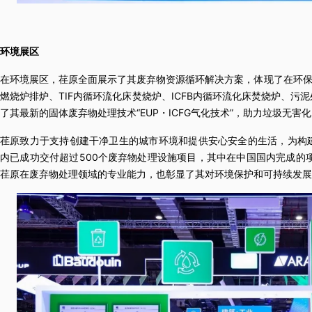
环境展区
在环境展区，荏原全面展示了其废弃物资源循环解决方案，体现了在环保
燃烧炉排炉、TIF内循环流化床焚烧炉、ICFB内循环流化床焚烧炉、污
了其最新的固体废弃物处理技术“EUP・ICFG气化技术”，助力垃圾无害
荏原致力于支持创建干净卫生的城市环境和提供安心安全的生活，为构
内已成功交付超过500个废弃物处理设施项目，其中在中国国内完成的
荏原在废弃物处理领域的专业能力，也彰显了其对环境保护和可持续发展