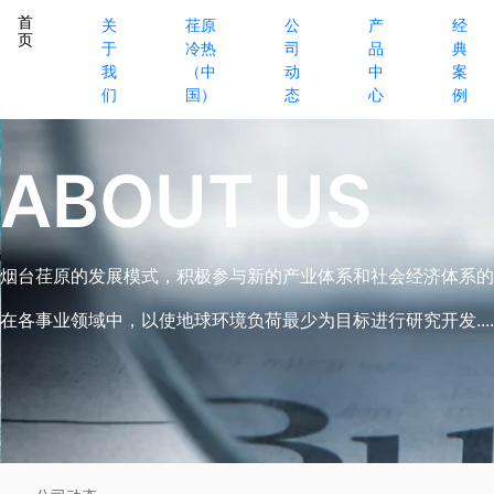
首
关
荏原
公
产
经
页
于
冷热
司
品
典
我
（中
动
中
案
们
国）
态
心
例
ABOUT US
烟台荏原的发展模式，积极参与新的产业体系和社会经济体系的
在各事业领域中，以使地球环境负荷最少为目标进行研究开发.....