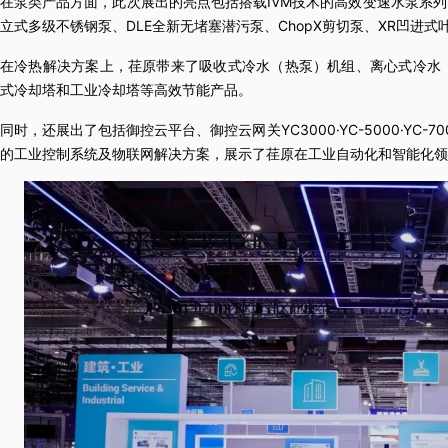
在泵类产品方面，此次展出的亮点包括搭载IVM技术的高效变速水泵系列、
立式多级不锈钢泵、DLE全新无堵塞潜污泵、ChopX剪切泵、XR凹进式
在冷热解决方案上，荏原带来了吸收式冷水（热泵）机组、离心式冷水
式冷却塔和工业冷却塔等高效节能产品。
同时，还展出了包括御控云平台、御控云网关YC3000·YC-5000·YC-7
的工业控制系统及物联网解决方案，展示了荏原在工业自动化和智能化领