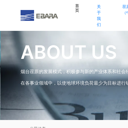
首
关
荏
页
于
（
我
们
ABOUT US
烟台荏原的发展模式，积极参与新的产业体系和社会
在各事业领域中，以使地球环境负荷最少为目标进行研究开发