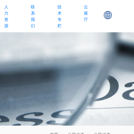
人
联
技
云
力
系
术
展
资
我
专
厅
源
们
栏