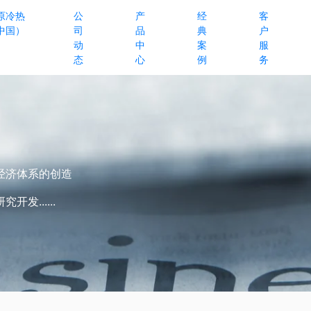
原冷热
公
产
经
客
中国）
司
品
典
户
动
中
案
服
态
心
例
务
经济体系的创造
......