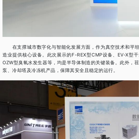
在支撑城市数字化与智能化发展方面，作为真空技术和平坦化
造业提供核心设备。此次展示的
F-REX
型
CMP
设备、
EV-X
型干
OZW
型臭氧水发生器等，均是半导体制造的关键装备。此外，
泵、冷却塔及冷冻机产品，保障其安全且稳定的运行。