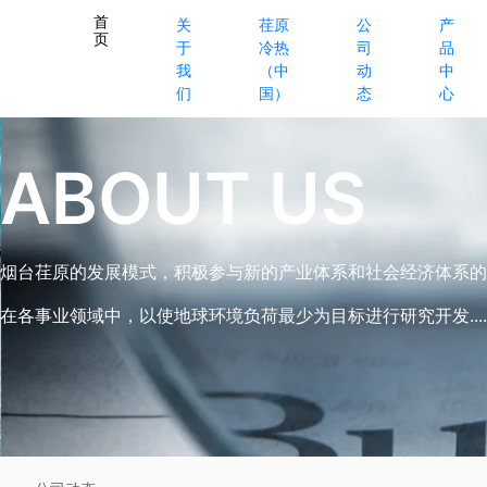
首
关
荏原
公
产
页
于
冷热
司
品
我
（中
动
中
们
国）
态
心
ABOUT US
烟台荏原的发展模式，积极参与新的产业体系和社会经济体系的
在各事业领域中，以使地球环境负荷最少为目标进行研究开发.....