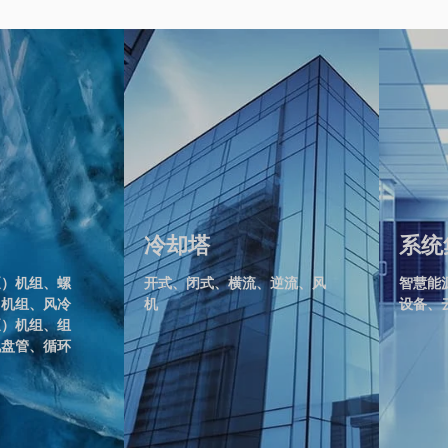
冷却塔
系统
泵）机组、螺
开式、闭式、横流、逆流、风
智慧能
）机组、风冷
机
设备、
泵）机组、组
机盘管、循环