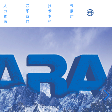
人
联
技
云
力
系
术
展
资
我
专
厅
源
们
栏