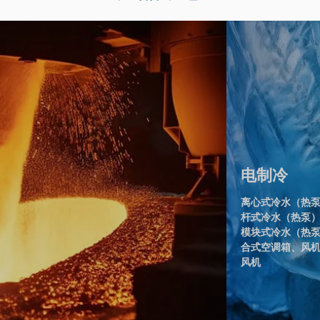
电制冷
离心式冷水（热
杆式冷水（热泵
模块式冷水（热
合式空调箱、风
风机