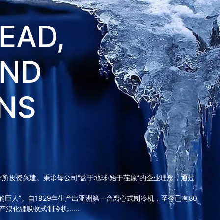
EAD,
OND
NS
作所投资兴建。秉承母公司“益于地球·始于荏原”的企业理念，通过
的巨人”。自1929年生产出亚洲第一台离心式制冷机，至今已有80
化锂吸收式制冷机......