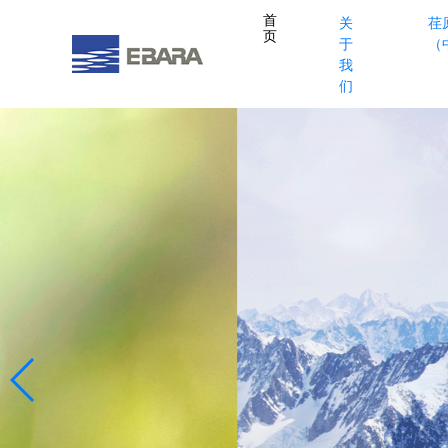
首
关
荏
页
于
（
我
们