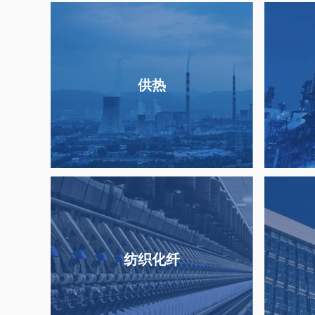
供热
纺织化纤