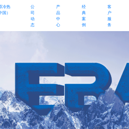
原冷热
公
产
经
客
中国）
司
品
典
户
动
中
案
服
态
心
例
务