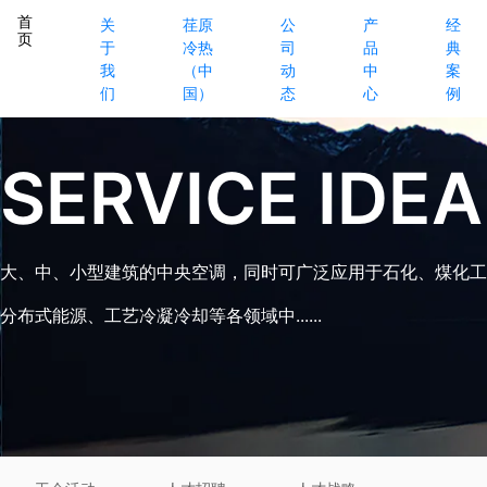
首
关
荏原
公
产
经
页
于
冷热
司
品
典
我
（中
动
中
案
们
国）
态
心
例
SERVICE IDEA
大、中、小型建筑的中央空调，同时可广泛应用于石化、煤化工
分布式能源、工艺冷凝冷却等各领域中......