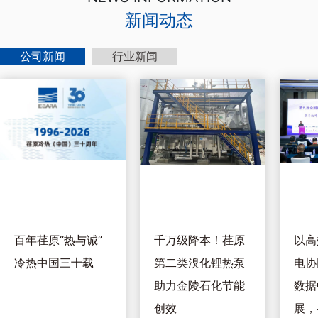
新闻动态
公司新闻
行业新闻
百年荏原“热与诚”
千万级降本！荏原
以高
冷热中国三十载
第二类溴化锂热泵
电协
助力金陵石化节能
数据
创效
展，